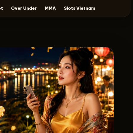
ot
Over Under
MMA
Slots Vietnam