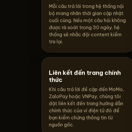
Mỗi câu trả lời trong hệ thống nội
bộ mang nhãn thời gian cập nhật
cuối cùng. Nếu một câu hỏi không
được rà soát trong 30 ngày, hệ
thống sẽ nhắc đội content kiểm
tra lại.
Liên kết đến trang chính
thức
Khi câu trả lời đề cập đến MoMo,
ZaloPay hoặc VNPay, chúng tôi
đặt liên kết đến trang hướng dẫn
chính thức của ví điện tử đó để
bạn kiểm chứng thông tin từ
nguồn gốc.