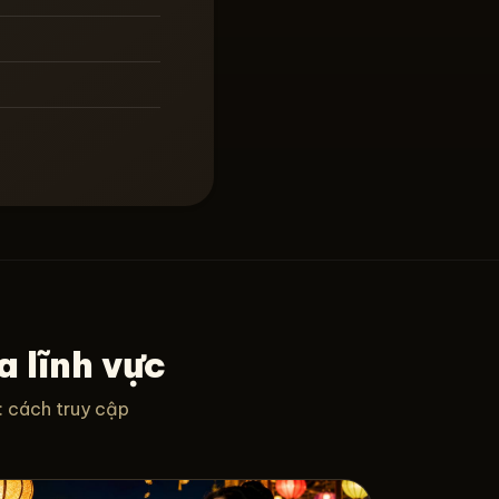
a lĩnh vực
: cách truy cập