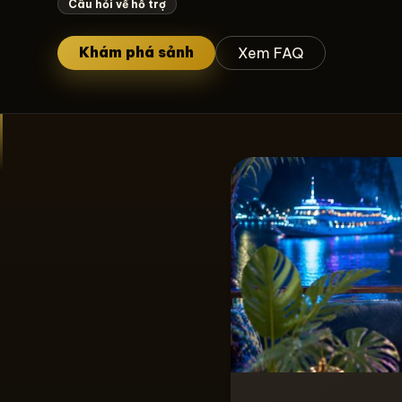
Câu hỏi về hỗ trợ
Khám phá sảnh
Xem FAQ