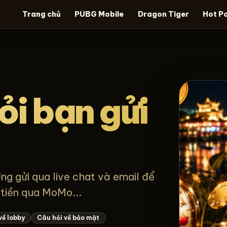
Trang chủ
PUBG Mobile
Dragon Tiger
Hot P
ỏi bạn gửi
g gửi qua live chat và email để
 tiền qua MoMo...
về lobby
Câu hỏi về bảo mật