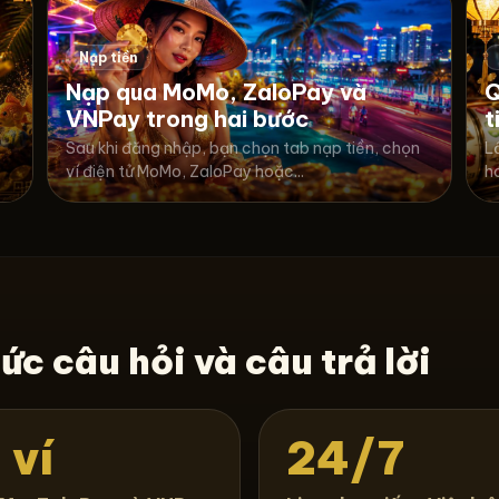
Nạp tiền
Nạp qua MoMo, ZaloPay và
Q
VNPay trong hai bước
t
Sau khi đăng nhập, bạn chọn tab nạp tiền, chọn
L
ví điện tử MoMo, ZaloPay hoặc...
h
ức câu hỏi và câu trả lời
 ví
24/7