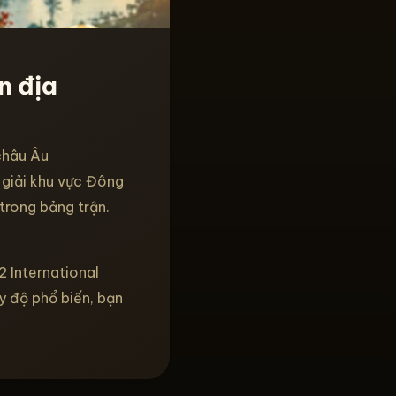
n địa
châu Âu
 giải khu vực Đông
trong bảng trận.
2 International
y độ phổ biến, bạn