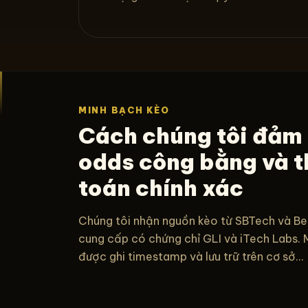
MINH BẠCH KÈO
Cách chúng tôi đảm
odds công bằng và 
toán chính xác
Chúng tôi nhận nguồn kèo từ SBTech và Bet
cung cấp có chứng chỉ GLI và iTech Labs. 
được ghi timestamp và lưu trữ trên cơ sở...