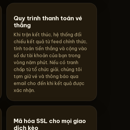
Quy trình thanh toán vé
thắng
Khi trận kết thúc, hệ thống đối
chiếu kết quả từ feed chính thức,
tính toán tiền thắng và cộng vào
số dư tài khoản của bạn trong
vòng năm phút. Nếu có tranh
chấp từ tổ chức giải, chúng tôi
tạm giữ vé và thông báo qua
email cho đến khi kết quả được
xác nhận.
Mã hóa SSL cho mọi giao
dịch kèo