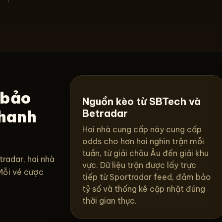
 bảo
Nguồn kèo từ SBTech và
thanh
Betradar
Hai nhà cung cấp này cung cấp
odds cho hơn hai nghìn trận mỗi
tuần, từ giải châu Âu đến giải khu
radar, hai nhà
vực. Dữ liệu trận được lấy trực
Mỗi vé cược
tiếp từ Sportradar feed, đảm bảo
tỷ số và thống kê cập nhật đúng
thời gian thực.