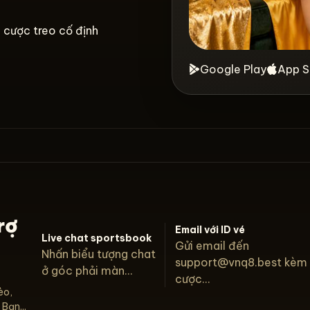
 cược treo cố định
Google Play
App S
rợ
Email với ID vé
Live chat sportsbook
Gửi email đến
Nhấn biểu tượng chat
support@vnq8.best
kèm 
ở góc phải màn...
cược...
èo,
Bạn...