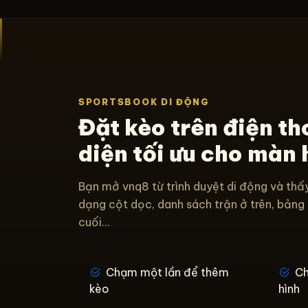
SPORTSBOOK DI ĐỘNG
Đặt kèo trên điện th
diện tối ưu cho màn 
Bạn mở vnq8 từ trình duyệt di động và thấy
dạng cột dọc, danh sách trận ở trên, bảng
cuối...
Chạm một lần để thêm
Ch
kèo
hình