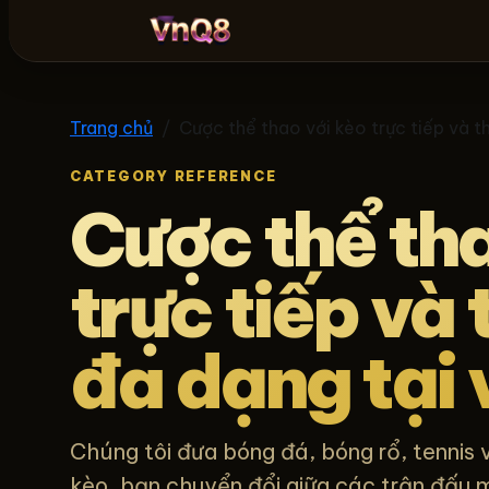
vnq8
Trang chủ
Cược thể thao với kèo trực tiếp và t
CATEGORY REFERENCE
Cược thể th
trực tiếp và 
đa dạng tại
Chúng tôi đưa bóng đá, bóng rổ, tennis
kèo, bạn chuyển đổi giữa các trận đấu mà