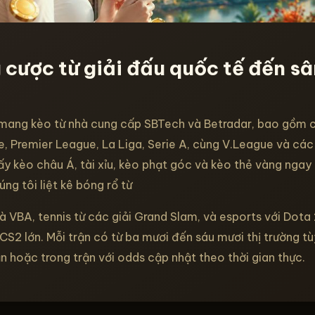
 cược từ giải đấu quốc tế đến sâ
mang kèo từ nhà cung cấp SBTech và Betradar, bao gồm 
 Premier League, La Liga, Serie A, cùng V.League và các
y kèo châu Á, tài xỉu, kèo phạt góc và kèo thẻ vàng ngay 
ng tôi liệt kê bóng rổ từ
 VBA, tennis từ các giải Grand Slam, và esports với Dota 
CS2 lớn. Mỗi trận có từ ba mươi đến sáu mươi thị trường tù
n hoặc trong trận với odds cập nhật theo thời gian thực.