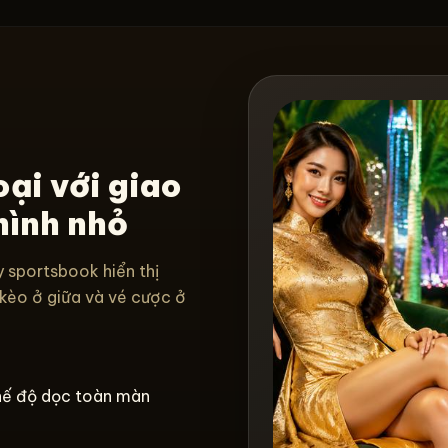
oại với giao
hình nhỏ
 sportsbook hiển thị
 kèo ở giữa và vé cược ở
ế độ dọc toàn màn