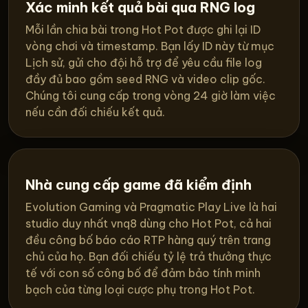
Xác minh kết quả bài qua RNG log
Mỗi lần chia bài trong Hot Pot được ghi lại ID
vòng chơi và timestamp. Bạn lấy ID này từ mục
Lịch sử, gửi cho đội hỗ trợ để yêu cầu file log
đầy đủ bao gồm seed RNG và video clip gốc.
Chúng tôi cung cấp trong vòng 24 giờ làm việc
nếu cần đối chiếu kết quả.
Nhà cung cấp game đã kiểm định
Evolution Gaming và Pragmatic Play Live là hai
studio duy nhất vnq8 dùng cho Hot Pot, cả hai
đều công bố báo cáo RTP hàng quý trên trang
chủ của họ. Bạn đối chiếu tỷ lệ trả thưởng thực
tế với con số công bố để đảm bảo tính minh
bạch của từng loại cược phụ trong Hot Pot.