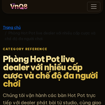
vnq8
Trang chủ
Phòng Hot Pot live dealer với nhiều cấp cược và
chế độ đa người chơi
CATEGORY REFERENCE
Phòng Hot Pot live
dealer với nhiều cấp
cược và chế độ đa người
chơi
Chúng tôi vận hành các bàn Hot Pot trực
tiếp với dealer phát bài từ studio, cùng giao