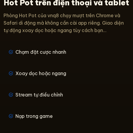
Hot Pot trên điện thoại và tablet
Phòng Hot Pot của vnq8 chạy mượt trên Chrome và
Safari di động mà không cần cài app riêng. Giao diện
tự động xoay dọc hoặc ngang tùy cách bạn...
Chạm đặt cược nhanh
Xoay dọc hoặc ngang
Stream tự điều chỉnh
Nạp trong game