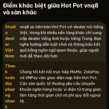
Điểm khác biệt giữa Hot Pot vnq8
và sàn khác
Studi
vnq8 ưu tiên bàn Hot Pot có dealer nói tiếng
o
Việt, trong khi nhiều nền tảng khác chỉ cung
deal
cấp dealer tiếng Anh hoặc tiếng Trung. Bạn
er
nghe hướng dẫn luật chơi và thông báo kết
Việt
quả bằng ngôn ngữ quen thuộc, giúp người
Nam
mới dễ theo dõi hơn.
Than
h
Chúng tôi kết nối trực tiếp MoMo, ZaloPay
toán
và VNPay vào giao diện nạp tiền Hot Pot.
địa
Các sàn quốc tế thường yêu cầu chuyển
phươ
khoản ngân hàng hoặc ví điện tử trung gian,
ng
làm tăng thời gian chờ và phí quy đổi ngoại
nhan
tệ.
h