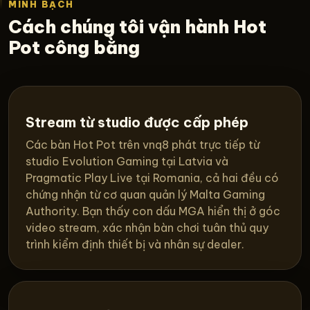
MINH BẠCH
Cách chúng tôi vận hành Hot
Pot công bằng
Stream từ studio được cấp phép
Các bàn Hot Pot trên vnq8 phát trực tiếp từ
studio Evolution Gaming tại Latvia và
Pragmatic Play Live tại Romania, cả hai đều có
chứng nhận từ cơ quan quản lý Malta Gaming
Authority. Bạn thấy con dấu MGA hiển thị ở góc
video stream, xác nhận bàn chơi tuân thủ quy
trình kiểm định thiết bị và nhân sự dealer.