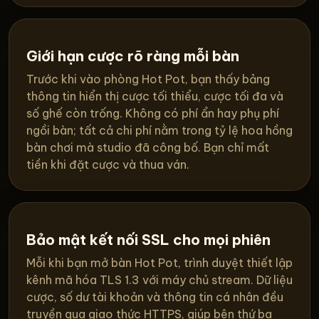
Giới hạn cược rõ ràng mỗi bàn
Trước khi vào phòng Hot Pot, bạn thấy bảng
thông tin hiển thị cược tối thiểu, cược tối đa và
số ghế còn trống. Không có phí ẩn hay phụ phí
ngồi bàn; tất cả chi phí nằm trong tỷ lệ hoa hồng
bàn chơi mà studio đã công bố. Bạn chỉ mất
tiền khi đặt cược và thua ván.
Bảo mật kết nối SSL cho mọi phiên
Mỗi khi bạn mở bàn Hot Pot, trình duyệt thiết lập
kênh mã hóa TLS 1.3 với máy chủ stream. Dữ liệu
cược, số dư tài khoản và thông tin cá nhân đều
truyền qua giao thức HTTPS, giúp bên thứ ba