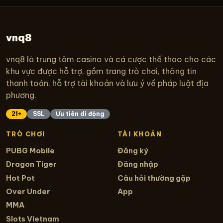
vnq8
vnq8 là trung tâm casino và cá cược thể thao cho các
khu vực được hỗ trợ, gồm trang trò chơi, thông tin
thanh toán, hỗ trợ tài khoản và lưu ý về pháp luật địa
phương.
21+
SSL
Ưu tiên di động
TRÒ CHƠI
TÀI KHOẢN
PUBG Mobile
Đăng ký
Dragon Tiger
Đăng nhập
Hot Pot
Câu hỏi thường gặp
Over Under
App
MMA
Slots Vietnam