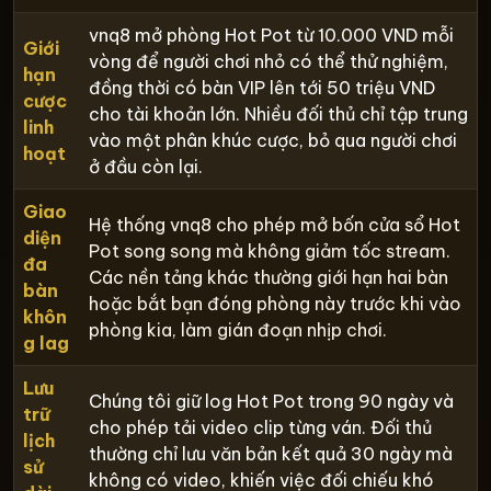
vnq8 mở phòng Hot Pot từ 10.000 VND mỗi
Giới
vòng để người chơi nhỏ có thể thử nghiệm,
hạn
đồng thời có bàn VIP lên tới 50 triệu VND
cược
cho tài khoản lớn. Nhiều đối thủ chỉ tập trung
linh
vào một phân khúc cược, bỏ qua người chơi
hoạt
ở đầu còn lại.
Giao
Hệ thống vnq8 cho phép mở bốn cửa sổ Hot
diện
Pot song song mà không giảm tốc stream.
đa
Các nền tảng khác thường giới hạn hai bàn
bàn
hoặc bắt bạn đóng phòng này trước khi vào
khôn
phòng kia, làm gián đoạn nhịp chơi.
g lag
Lưu
Chúng tôi giữ log Hot Pot trong 90 ngày và
trữ
cho phép tải video clip từng ván. Đối thủ
lịch
thường chỉ lưu văn bản kết quả 30 ngày mà
sử
không có video, khiến việc đối chiếu khó