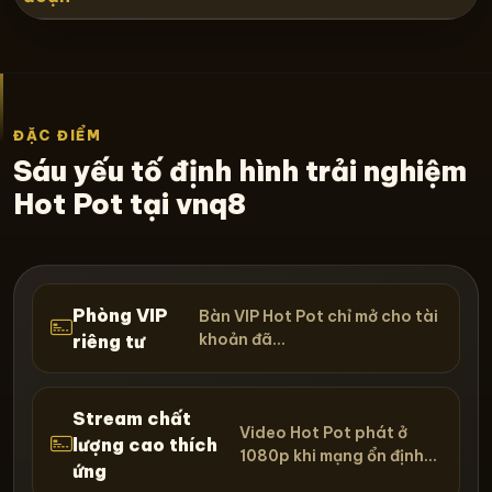
ĐẶC ĐIỂM
Sáu yếu tố định hình trải nghiệm
Hot Pot tại vnq8
Phòng VIP
Bàn VIP Hot Pot chỉ mở cho tài
khoản đã...
riêng tư
Stream chất
Video Hot Pot phát ở
lượng cao thích
1080p khi mạng ổn định...
ứng