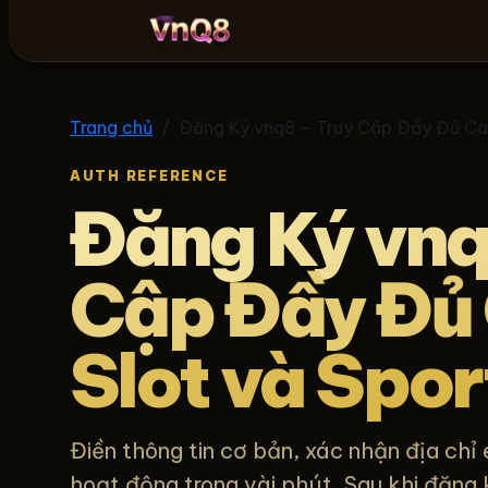
vnq8
Trang chủ
Đăng Ký vnq8 – Truy Cập Đầy Đủ Cas
AUTH REFERENCE
Đăng Ký vnq
Cập Đầy Đủ 
Slot và Spo
Điền thông tin cơ bản, xác nhận địa chỉ
hoạt động trong vài phút. Sau khi đăng 