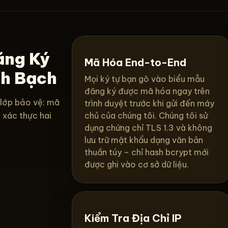
ăng Ký
Mã Hóa End-to-End
nh Bạch
Mọi ký tự bạn gõ vào biểu mẫu
đăng ký được mã hóa ngay trên
a lớp bảo vệ: mã
trình duyệt trước khi gửi đến máy
 xác thực hai
chủ của chúng tôi. Chúng tôi sử
dụng chứng chỉ TLS 1.3 và không
lưu trữ mật khẩu dạng văn bản
thuần túy – chỉ hash bcrypt mới
được ghi vào cơ sở dữ liệu.
Kiểm Tra Địa Chỉ IP