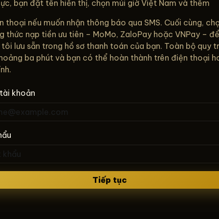
ực, bạn đặt tên hiển thị, chọn múi giờ Việt Nam và thêm
ện thoại nếu muốn nhận thông báo qua SMS. Cuối cùng, ch
g thức nạp tiền ưu tiên – MoMo, ZaloPay hoặc VNPay – đ
tôi lưu sẵn trong hồ sơ thanh toán của bạn. Toàn bộ quy tr
hoảng ba phút và bạn có thể hoàn thành trên điện thoại 
nh.
tài khoản
hẩu
Tiếp tục