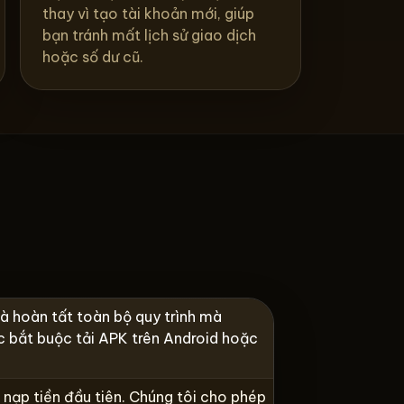
thay vì tạo tài khoản mới, giúp
bạn tránh mất lịch sử giao dịch
hoặc số dư cũ.
và hoàn tất toàn bộ quy trình mà
 bắt buộc tải APK trên Android hoặc
 nạp tiền đầu tiên. Chúng tôi cho phép