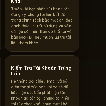
Khai
Trước khi bạn nhấn nút hoàn tất
đăng ký, chúng tôi liên kết đến
trang chính sách bảo mật chi tiết
cách thức lưu trữ, sử dụng và xóa
dữ liệu cá nhân. Bạn có thể tải về
bản sao PDF nếu muốn lưu trữ tài
liệu tham khảo.
Kiểm Tra Tài Khoản Trùng
Lặp
Hệ thống đối chiếu email và số
điện thoại của bạn với cơ sở dữ
liệu hiện có. Nếu phát hiện tài
khoản đã tồn tại, chúng tôi hiển
thị tùy chọn khôi phục mật khẩu