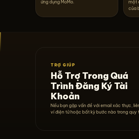
ứng dụng MoMo.
một 
của 
TRỢ GIÚP
Hỗ Trợ Trong Quá
Trình Đăng Ký Tài
Khoản
Nếu bạn gặp vấn đề với email xác thực, liê
ví điện tử hoặc bất kỳ bước nào trong quy tr