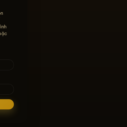
ọn
ể
ình
hoặc