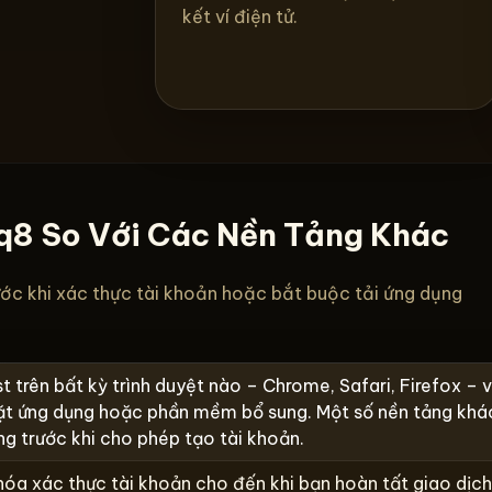
kết ví điện tử.
q8 So Với Các Nền Tảng Khác
ước khi xác thực tài khoản hoặc bắt buộc tải ứng dụng
 trên bất kỳ trình duyệt nào – Chrome, Safari, Firefox – 
ặt ứng dụng hoặc phần mềm bổ sung. Một số nền tảng khác
ng trước khi cho phép tạo tài khoản.
hóa xác thực tài khoản cho đến khi bạn hoàn tất giao dịch