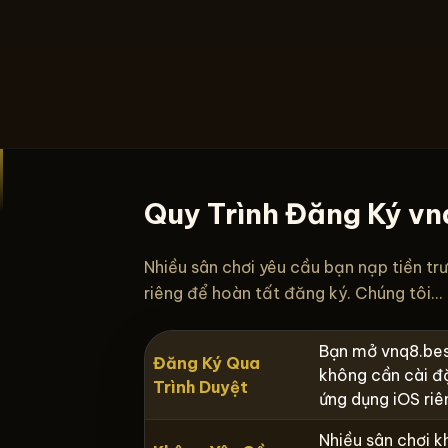
Quy Trình Đăng Ký vn
Nhiều sân chơi yêu cầu bạn nạp tiền tr
riêng để hoàn tất đăng ký. Chúng tôi...
Bạn mở vnq8.best
Đăng Ký Qua
không cần cài đ
Trình Duyệt
ứng dụng iOS riê
Nhiều sân chơi k