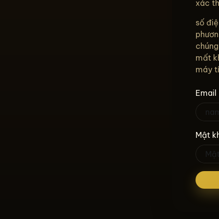
xác th
số đi
phươn
chúng 
mất k
máy tí
Email 
Mật k