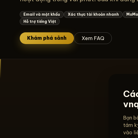
Email và mật khẩu
Xác thực tài khoản nhanh
MoMo 
Hỗ trợ tiếng Việt
Khám phá sảnh
Xem FAQ
Các
vn
Bạn bắ
tám ký
vào li