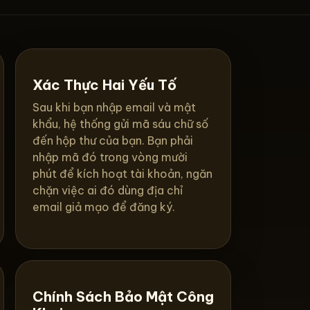
Xác Thực Hai Yếu Tố
Sau khi bạn nhập email và mật
khẩu, hệ thống gửi mã sáu chữ số
đến hộp thư của bạn. Bạn phải
nhập mã đó trong vòng mười
phút để kích hoạt tài khoản, ngăn
chặn việc ai đó dùng địa chỉ
email giả mạo để đăng ký.
Chính Sách Bảo Mật Công