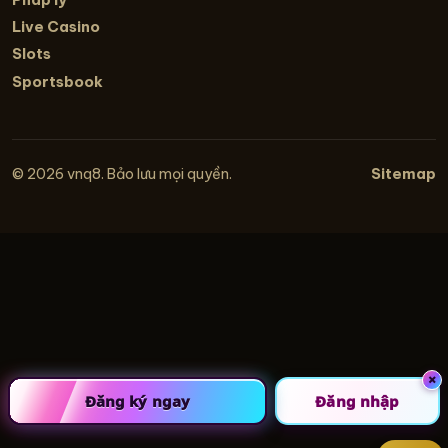
Live Casino
Slots
Sportsbook
Sitemap
© 2026 vnq8. Bảo lưu mọi quyền.
×
Đăng ký ngay
Đăng nhập