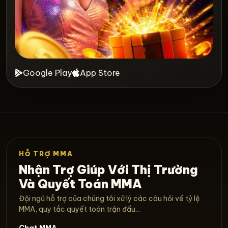
Google Play
App Store
HỖ TRỢ MMA
Nhận Trợ Giúp Với Thị Trường
Và Quyết Toán MMA
Đội ngũ hỗ trợ của chúng tôi xử lý các câu hỏi về tỷ lệ
MMA, quy tắc quyết toán trận đấu...
Chat MMA