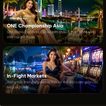
Giải khu vực
ONE Championship Asia
ONE Friday Fights và các sự kiện châu Á được phát sóng
vào múi giờ thuận...
Cược trực tiếp
In-Fight Markets
Trong mỗi trận đang diễn ra bạn có thể đặt cược giữa các
hiệp: ai thắng...