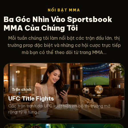
NỔI BẬT MMA
Ba Góc Nhìn Vào Sportsbook
MMA Của Chúng Tôi
Mỗi tuần chúng tôi làm nổi bật các trận đấu lớn, thị
trường prop đặc biệt và những cơ hội cược trực tiếp
mà bạn có thể theo dõi từ trang MMA...
Trận chính
UFC Title Fights
Các trận tranh đai UFC xuất hiện với bộ thị trường mở
rộng: tỷ lệ từng...