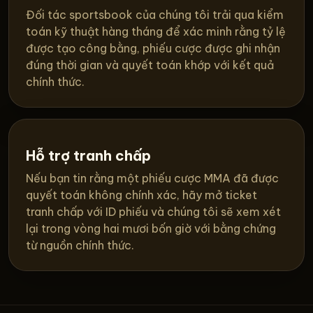
Đối tác sportsbook của chúng tôi trải qua kiểm
toán kỹ thuật hàng tháng để xác minh rằng tỷ lệ
được tạo công bằng, phiếu cược được ghi nhận
đúng thời gian và quyết toán khớp với kết quả
chính thức.
Hỗ trợ tranh chấp
Nếu bạn tin rằng một phiếu cược MMA đã được
quyết toán không chính xác, hãy mở ticket
tranh chấp với ID phiếu và chúng tôi sẽ xem xét
lại trong vòng hai mươi bốn giờ với bằng chứng
từ nguồn chính thức.