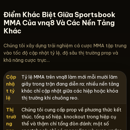
Điểm Khác Biệt Giữa Sportsbook
MMA Của vnq8 Và Các Nền Tảng
Khác
Chúng tôi xây dựng trải nghiệm cá cược MMA tập trung
vào tốc độ cập nhật tỷ lệ, độ sâu thị trường prop và
khả năng cược trực...
Cập
Tỷ lệ MMA trên vnq8 làm mới mỗi mười lăm
nhậ
giây trong trận đang diễn ra; nhiều nền tảng
t tỷ
khác chỉ cập nhật giữa các hiệp hoặc khóa
lệ
thị trường khi chuông reo.
Thị
Chúng tôi cung cấp prop về phương thức kết
trườ
thúc, tổng số hiệp, knockout trong hiệp cụ
ng
thể và thậm chí tổng đòn đánh; một số