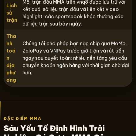
Mỗi trận đấu MMA trên vnq8 được lưu trữ với
Lịch
kết quả, số liệu trận đấu và liên kết video
sử
highlight; các sportsbook khác thường xóa
trận
dữ liệu trận sau bảy ngày.
Tha
nh
Chúng tôi cho phép bạn nạp chip qua MoMo,
toá
ZaloPay và VNPay trước giờ trận và rút tiền
n
ngay sau quyết toán; nhiều nền tảng yêu cầu
địa
chuyển khoản ngân hàng với thời gian chờ dài
phư
hơn.
ơng
ĐẶC ĐIỂM MMA
Sáu Yếu Tố Định Hình Trải